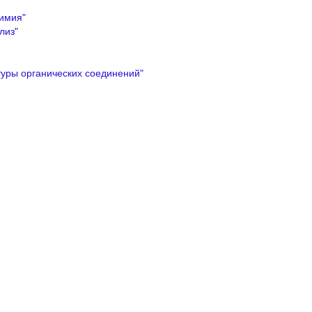
имия"
лиз"
уры органических соединений"