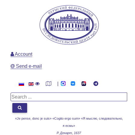
Account
Send e-mail
|
«Je pense, donc je suis» «Cogito ergo sum»
«Я мыслю, следовательно,
я есмь»
Р. Декарт, 1637