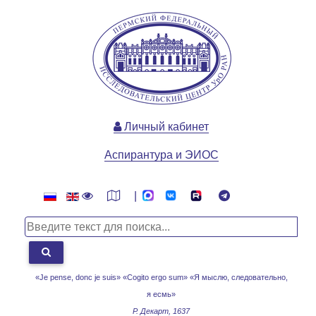
Личный кабинет
Аспирантура и ЭИОС
|
«Je pense, donc je suis» «Cogito ergo sum»
«Я мыслю, следовательно,
я есмь»
Р. Декарт, 1637