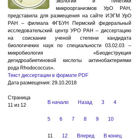
экологии и генетики
микроорганизмов УрО РАН,
представила для размещения на сайте ИЭГМ УрО
РАН – филиала ФГБУН Пермский федеральный
исследовательский центр УРО РАН – диссертацию
на соискание ученой степени кандидата
биологичеких наук по специальности 03.02.03 –
микробиология «Биодеструкция
дегидроабиетиновой кислоты актинобактериями
рода Rhodococcus».
Текст диссертации в формате PDF
Дата размещения: 29.10.2018
Страница
В начало
Назад
3
4
11 из 12
5
6
7
8
9
10
11
12
Вперед
В конец