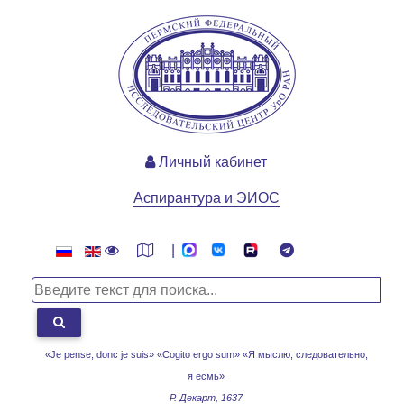
Личный кабинет
Аспирантура и ЭИОС
|
«Je pense, donc je suis» «Cogito ergo sum»
«Я мыслю, следовательно,
я есмь»
Р. Декарт, 1637