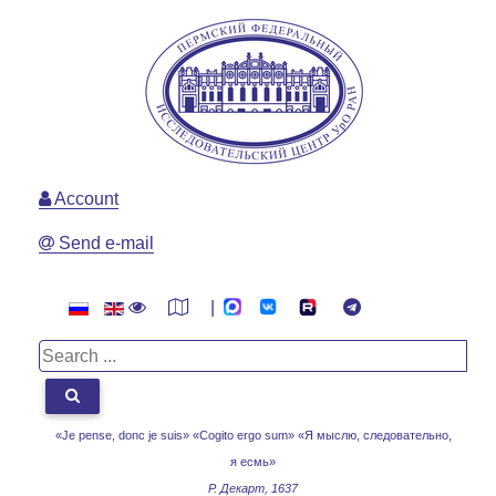
Account
Send e-mail
|
«Je pense, donc je suis» «Cogito ergo sum»
«Я мыслю, следовательно,
я есмь»
Р. Декарт, 1637