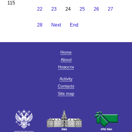
115
22
23
24
25
26
27
28
Next
End
Home
About
Новости
Activity
Contacts
Site map