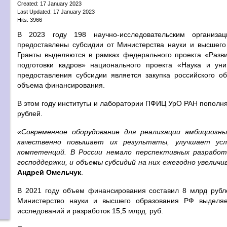
Created: 17 January 2023
Last Updated: 17 January 2023
Hits: 3966
В 2023 году 198 научно-исследовательским организа
предоставлены субсидии от Министерства науки и высшег
Гранты выделяются в рамках федерального проекта «Разв
подготовки кадров» национального проекта «Наука и ун
предоставления субсидии является закупка российского 
объема финансирования.
В этом году институты и лаборатории ПФИЦ УрО РАН пополн
рублей.
«Современное оборудование для реализации амбициозны
качественно повышает их результаты, улучшает ус
компетенций. В России немало перспективных разрабо
господдержки, и объемы субсидий на них ежегодно увелич
Андрей Омельчук
.
В 2021 году объем финансирования составил 8 млрд рубле
Министерство науки и высшего образования РФ выделя
исследований и разработок 15,5 млрд. руб.