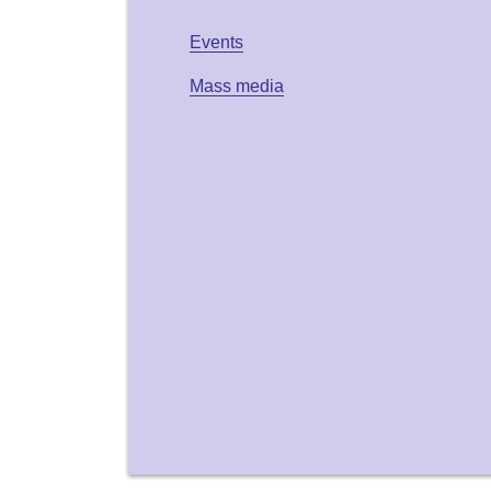
Events
Mass media