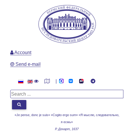
Account
Send e-mail
|
«Je pense, donc je suis» «Cogito ergo sum»
«Я мыслю, следовательно,
я есмь»
Р. Декарт, 1637