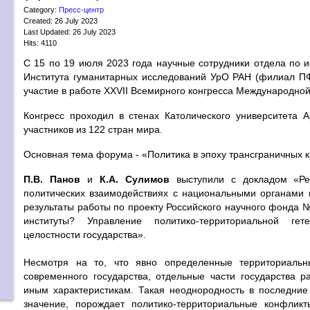
Category:
Пресс-центр
Created: 26 July 2023
Last Updated: 26 July 2023
Hits: 4110
С 15 по 19 июля 2023 года научные сотрудники отдела по и
Института гуманитарных исследований УрО РАН (филиал П
участие в работе XXVII Всемирного конгресса Международной
Конгресс проходил в стенах Католического университета А
участников из 122 стран мира.
Основная тема форума - «Политика в эпоху трансграничных кр
П.В. Панов
и
К.А. Сулимов
выступили с докладом «Рег
политических взаимодействиях с национальными органами 
результаты работы по проекту Российского научного фонда
институты? Управление политико-территориальной гет
целостности государства».
Несмотря на то, что явно определенные территориальн
современного государства, отдельные части государства р
иным характеристикам. Такая неоднородность в последние
значение, порождает политико-территориальные конфликт