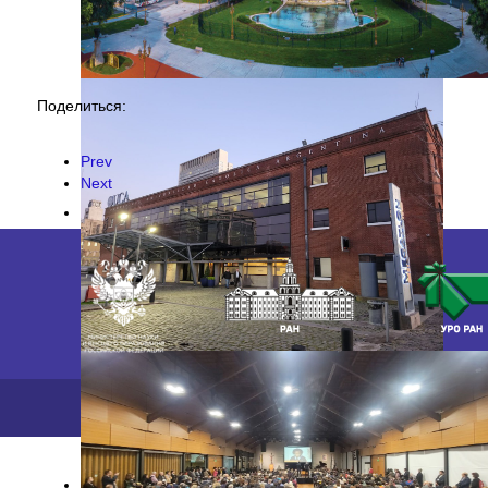
Поделиться:
Prev
Next
2026 ©
ПФИЦ УрО РАН