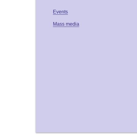
Events
Mass media