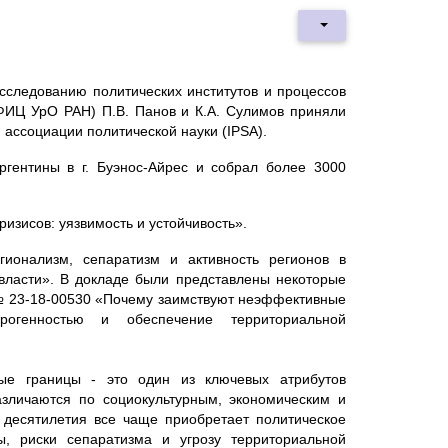
сследованию политических институтов и процессов
ФИЦ УрО РАН) П.В. Панов и К.А. Сулимов приняли
 ассоциации политической науки (IPSA).
ргентины в г. Буэнос-Айрес и собрал более 3000
изисов: уязвимость и устойчивость».
ионализм, сепаратизм и активность регионов в
власти». В докладе были представлены некоторые
 № 23-18-00530 «Почему заимствуют неэффективные
ерогенностью и обеспечение территориальной
ые границы - это один из ключевых атрибутов
азличаются по социокультурным, экономическим и
 десятилетия все чаще приобретает политическое
ы, риски сепаратизма и угрозу территориальной