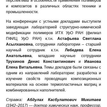
перспективы и особенности применения полимеров
и композитов в различных областях техники и
промышленности.
На конференции с устными докладами выступили
заведующая лабораторией структурно-химической
модификации полимеров ИТХ УрО РАН (филиал
ПФИЦ УрО РАН) к.т.н.
Астафьева Светлана
Асылхановна
, сотрудники лаборатории – старший
научный сотрудник к.т.н.
Лебедева Елена
Анатольевна
, младшие научные сотрудники
Трухинов Денис Константинович
и
Иванова
Елена Витальевна
. Темы докладов были связаны с
одним из направлений лаборатории: разработка и
изучение свойств проводящих композиционных
материалов на основе термопластичных матриц и
комбинированных наполнителей.
Справка:
Абдулах Касбулатович Микитаев
(1942–2017) — доктор химических наук, профессор,