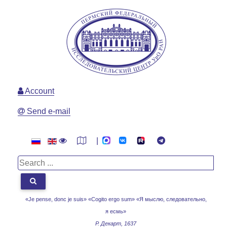
Account
Send e-mail
|
«Je pense, donc je suis» «Cogito ergo sum»
«Я мыслю, следовательно,
я есмь»
Р. Декарт, 1637