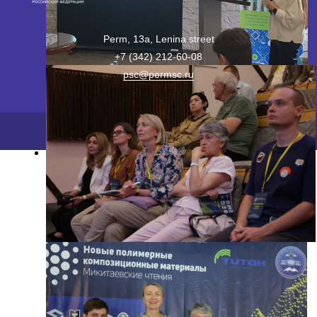
Perm, 13a, Lenina street
+7 (342) 212-60-08
psc@permsc.ru
2026 ©
ПФИЦ УрО РАН