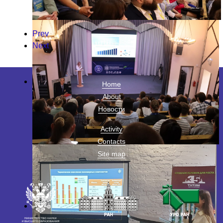
Prev
Next
Home
About
Новости
Activity
Contacts
Site map