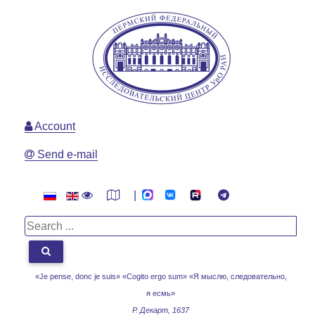
Account
Send e-mail
|
«Je pense, donc je suis» «Cogito ergo sum»
«Я мыслю, следовательно,
я есмь»
Р. Декарт, 1637