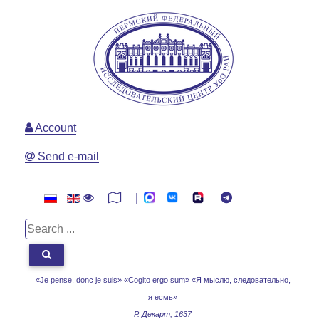
Account
Send e-mail
|
«Je pense, donc je suis» «Cogito ergo sum»
«Я мыслю, следовательно,
я есмь»
Р. Декарт, 1637