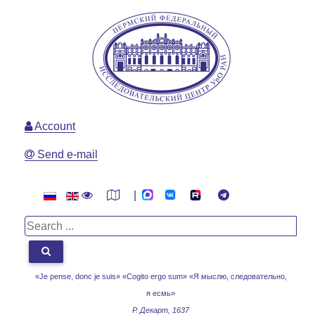
Account
Send e-mail
|
«Je pense, donc je suis» «Cogito ergo sum»
«Я мыслю, следовательно,
я есмь»
Р. Декарт, 1637