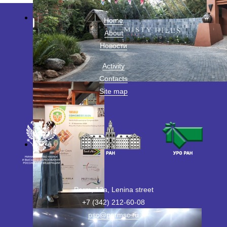
Home
About
Новости
Activity
Contacts
Site map
Perm, 13a, Lenina street
+7 (342) 212-60-08
psc@permsc.ru