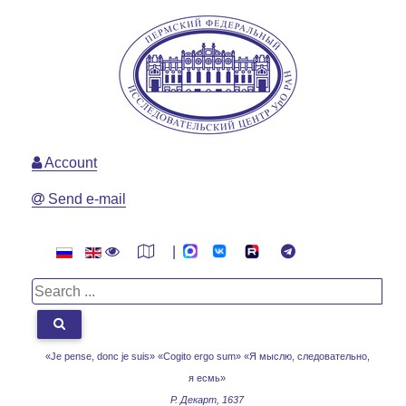
Account
Send e-mail
|
«Je pense, donc je suis» «Cogito ergo sum»
«Я мыслю, следовательно,
я есмь»
Р. Декарт, 1637