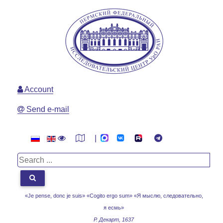
Account
Send e-mail
|
«Je pense, donc je suis» «Cogito ergo sum»
«Я мыслю, следовательно,
я есмь»
Р. Декарт, 1637