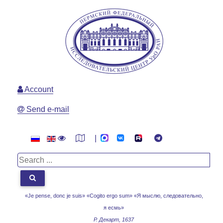
Account
Send e-mail
|
«Je pense, donc je suis» «Cogito ergo sum»
«Я мыслю, следовательно,
я есмь»
Р. Декарт, 1637