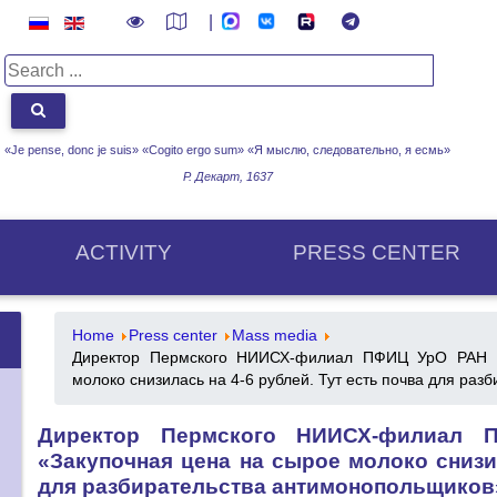
|
«Je pense, donc je suis» «Cogito ergo sum»
«Я мыслю, следовательно, я есмь»
Р. Декарт, 1637
ACTIVITY
PRESS CENTER
Home
Press center
Mass media
Директор Пермского НИИСХ-филиал ПФИЦ УрО РАН И
молоко снизилась на 4-6 рублей. Тут есть почва для ра
Директор Пермского НИИСХ-филиал 
«Закупочная цена на сырое молоко снизил
для разбирательства антимонопольщиков