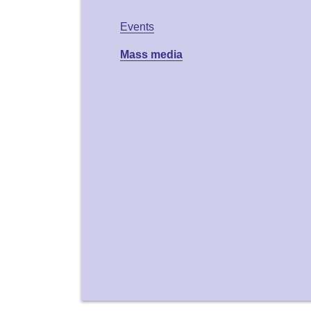
Events
Mass media