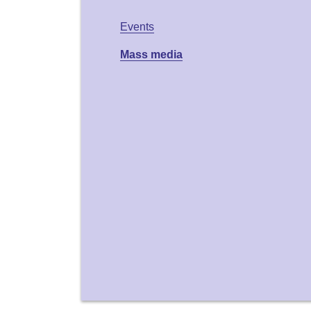
Events
Mass media