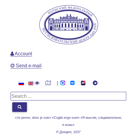
Account
Send e-mail
|
«Je pense, donc je suis» «Cogito ergo sum»
«Я мыслю, следовательно,
я есмь»
Р. Декарт, 1637