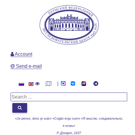
Account
Send e-mail
|
«Je pense, donc je suis» «Cogito ergo sum»
«Я мыслю, следовательно,
я есмь»
Р. Декарт, 1637