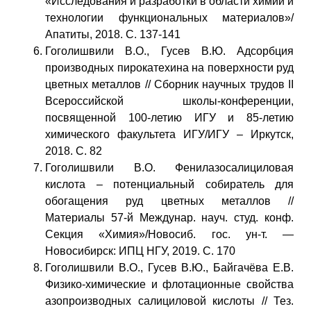
«Исследования и разработки в области химии и
технологии функциональных материалов»/
Апатиты, 2018. С. 137-141
Гоголишвили В.О., Гусев В.Ю. Адсорбция
производных пирокатехина на поверхности руд
цветных металлов // Сборник научных трудов II
Всероссийской школы-конференции,
посвященной 100-летию ИГУ и 85-летию
химического факультета ИГУ/ИГУ – Иркутск,
2018. С. 82
Гоголишвили В.О. Фенилазосалициловая
кислота – потенциальный собиратель для
обогащения руд цветных металлов //
Материалы 57-й Междунар. науч. студ. конф.
Секция «Химия»/Новосиб. гос. ун-т. —
Новосибирск: ИПЦ НГУ, 2019. С. 170
Гоголишвили В.О., Гусев В.Ю., Байгачёва Е.В.
Физико-химические и флотационные свойства
азопроизводных салициловой кислоты // Тез.