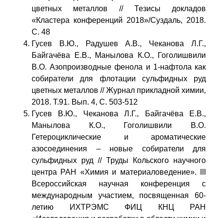
цветных металлов // Тезисы докладов
«Кластера конференций 2018»/Суздаль, 2018.
С. 48
Гусев В.Ю., Радушев А.В., Чеканова Л.Г.,
Байгачёва Е.В., Манылова К.О., Гоголишвили
В.О. Азопроизводные фенола и 1-нафтола как
собиратели для флотации сульфидных руд
цветных металлов // Журнал прикладной химии,
2018. Т.91. Вып. 4, С. 503-512
Гусев В.Ю., Чеканова Л.Г., Байгачёва Е.В.,
Манылова К.О., Гоголишвили В.О.
Гетероциклические и ароматические
азосоединения – новые собиратели для
сульфидных руд // Труды Кольского научного
центра РАН «Химия и материаловедение». III
Всероссийская научная конференция с
международным участием, посвященная 60-
летию ИХТРЭМС ФИЦ КНЦ РАН