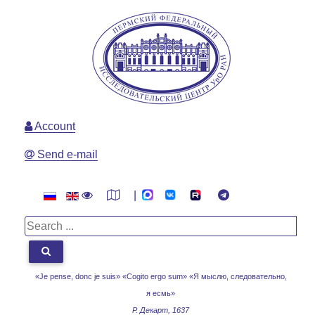
Account
Send e-mail
|
«Je pense, donc je suis» «Cogito ergo sum»
«Я мыслю, следовательно,
я есмь»
Р. Декарт, 1637