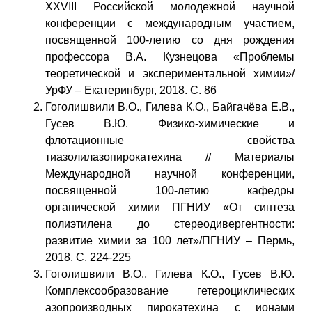
XXVIII Российской молодежной научной
конференции с международным участием,
посвященной 100-летию со дня рождения
профессора В.А. Кузнецова «Проблемы
теоретической и экспериментальной химии»/
УрФУ – Екатеринбург, 2018. С. 86
Гоголишвили В.О., Гилева К.О., Байгачёва Е.В.,
Гусев В.Ю. Физико-химические и
флотационные свойства
тиазолилазопирокатехина // Материалы
Международной научной конференции,
посвященной 100-летию кафедры
органической химии ПГНИУ «От синтеза
полиэтилена до стереодивергентности:
развитие химии за 100 лет»/ПГНИУ – Пермь,
2018. С. 224-225
Гоголишвили В.О., Гилева К.О., Гусев В.Ю.
Комплексообразование гетероциклических
азопроизводных пирокатехина с ионами