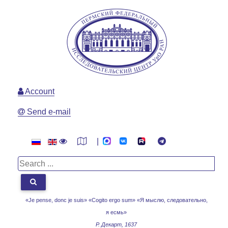
Account
Send e-mail
|
«Je pense, donc je suis» «Cogito ergo sum»
«Я мыслю, следовательно,
я есмь»
Р. Декарт, 1637