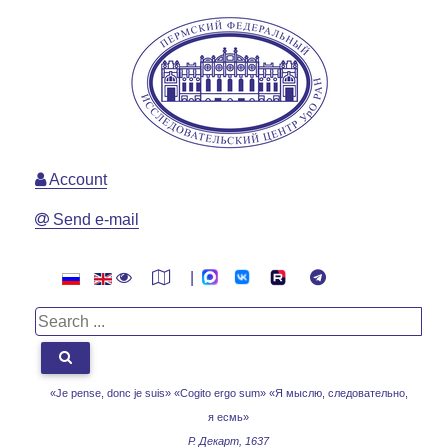
Account
Send e-mail
|
«Je pense, donc je suis» «Cogito ergo sum»
«Я мыслю, следовательно,
я есмь»
Р. Декарт, 1637