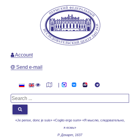
Account
Send e-mail
|
«Je pense, donc je suis» «Cogito ergo sum»
«Я мыслю, следовательно,
я есмь»
Р. Декарт, 1637