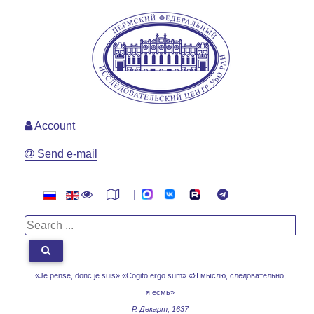
Account
Send e-mail
|
«Je pense, donc je suis» «Cogito ergo sum»
«Я мыслю, следовательно,
я есмь»
Р. Декарт, 1637