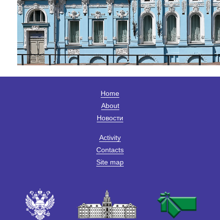
Home
About
Новости
Activity
Contacts
Site map