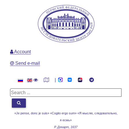
Account
Send e-mail
|
«Je pense, donc je suis» «Cogito ergo sum»
«Я мыслю, следовательно,
я есмь»
Р. Декарт, 1637