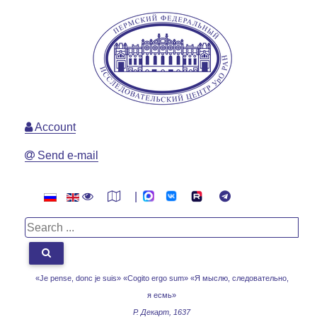
Account
Send e-mail
|
«Je pense, donc je suis» «Cogito ergo sum»
«Я мыслю, следовательно,
я есмь»
Р. Декарт, 1637