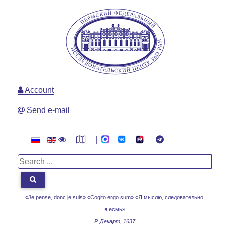
Account
Send e-mail
|
«Je pense, donc je suis» «Cogito ergo sum»
«Я мыслю, следовательно,
я есмь»
Р. Декарт, 1637