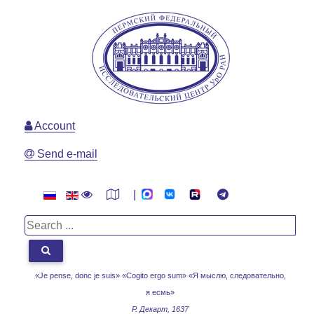
Account
Send e-mail
|
«Je pense, donc je suis» «Cogito ergo sum»
«Я мыслю, следовательно,
я есмь»
Р. Декарт, 1637