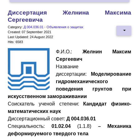
Диссертация Желнина Максима
Сергеевича
Category:
Д 004.036.01 - Объявления о защитах
Created: 07 September 2021
Last Updated: 24 August 2022
Hits: 6583
Ф.И.О.:
Желнин Максим
Сергеевич
Название
диссертации:
Моделирование
гидромеханического
поведения грунтов при
искусственном замораживании
Cоискатель ученой степени:
Кандидат физико-
математических наук
Диссертационный совет:
Д 004.036.01
Специальность:
01.02.04
(
1.
1
.
8
)
– Механика
деформируемого твердого тела