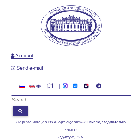
Account
Send e-mail
|
«Je pense, donc je suis» «Cogito ergo sum»
«Я мыслю, следовательно,
я есмь»
Р. Декарт, 1637