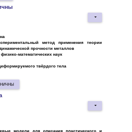
ичны
на
экспериментальный метод применения теории
 динамической прочности металлов
 физико-математических наук
деформируемого твёрдого тела
ИНИЧНЫ
а
евые модели для описания пластического и