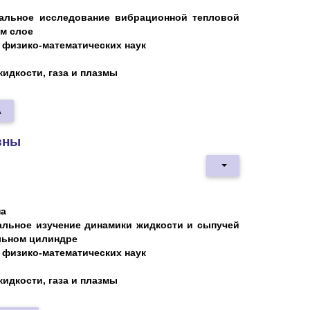
альное исследование вибрационной тепловой
м слое
 физико-математических наук
жидкости, газа и плазмы
А
вны
на
альное изучение динамики жидкости и сыпучей
льном цилиндре
 физико-математических наук
жидкости, газа и плазмы