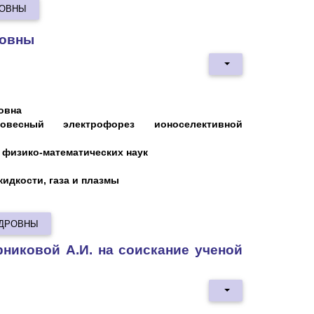
МОВНЫ
ровны
овна
новесный электрофорез ионоселективной
 физико-математических наук
жидкости, газа и плазмы
НДРОВНЫ
никовой А.И. на соискание ученой