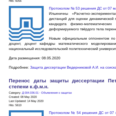
Hits: 6056
Протоколом № 53 решения ДС от 07 м
Ильиничны «Расчетно-эксперимент
дистанций для оценки динамической 
кандидата физико-математических
деформируемого твёрдого тела перенесе
Новым официальным оппонентом по д
доцент, доцент кафедры математического моделирова
национальный исследовательский политехнический университе
Дата размещения: 08.05.2020
Подробнее:
Защита диссертации Ведерниковой А.И. на соиска
Перенос даты защиты диссертации Пет
степени к.ф.м.н.
Category:
Д 004.036.01 - Объявления о защитах
Created: 08 May 2020
Last Updated: 14 May 2020
Hits: 5610
Протоколом № 54 решения ДС от 07 