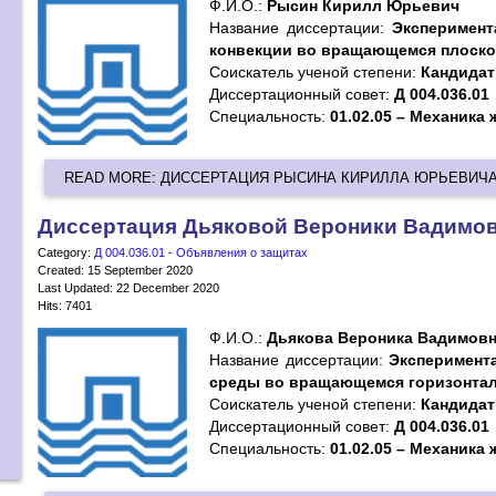
Ф.И.О.:
Рысин Кирилл Юрьевич
Название диссертации:
Эксперимент
конвекции во вращающемся плоско
Cоискатель ученой степени:
Кандидат
Диссертационный совет:
Д 004.036.01
Специальность:
01.02.05 – Механика 
READ MORE: ДИССЕРТАЦИЯ РЫСИНА КИРИЛЛА ЮРЬЕВИЧ
Диссертация Дьяковой Вероники Вадимо
Category:
Д 004.036.01 - Объявления о защитах
Created: 15 September 2020
Last Updated: 22 December 2020
Hits: 7401
Ф.И.О.:
Дьякова Вероника Вадимов
Название диссертации:
Эксперимент
среды во вращающемся горизонта
Cоискатель ученой степени:
Кандидат
Диссертационный совет:
Д 004.036.01
Специальность:
01.02.05 – Механика 