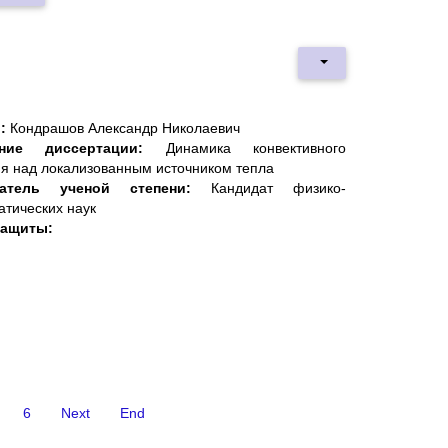
:
Кондрашов Александр Николаевич
ание диссертации:
Динамика конвективного
ия над локализованным источником тепла
катель ученой степени:
Кандидат физико-
атических наук
защиты:
6
Next
End