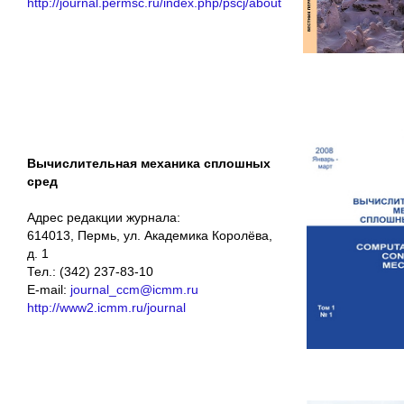
http://journal.permsc.ru/index.php/pscj/about
Вычислительная механика сплошных
сред
Адрес редакции журнала:
614013, Пермь, ул. Академика Королёва,
д. 1
Тел.: (342) 237-83-10
E-mail:
journal_ccm@icmm.ru
http://www2.icmm.ru/journal