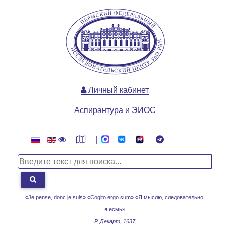
Личный кабинет
Аспирантура и ЭИОС
|
«Je pense, donc je suis» «Cogito ergo sum»
«Я мыслю, следовательно,
я есмь»
Р. Декарт, 1637