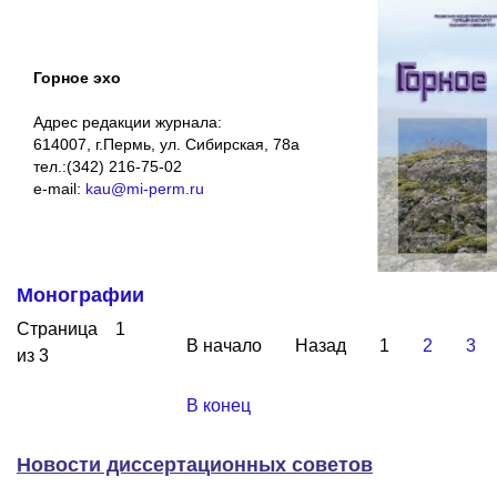
Горное эхо
Адрес редакции журнала:
614007, г.Пермь, ул. Сибирская, 78а
тел.:(342) 216-75-02
e-mail:
kau@mi-perm.ru
Монографии
Страница 1
В начало
Назад
1
2
3
из 3
В конец
Новости диссертационных советов