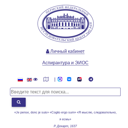
Личный кабинет
Аспирантура и ЭИОС
|
«Je pense, donc je suis» «Cogito ergo sum»
«Я мыслю, следовательно,
я есмь»
Р. Декарт, 1637