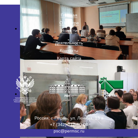
Главная
О Центре
Новости
Деятельность
Контакты
Карта сайта
Россия, г. Пермь, ул. Ленина, 13 а
+7 (342) 212-60-08
psc@permsc.ru