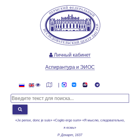
Личный кабинет
Аспирантура и ЭИОС
|
«Je pense, donc je suis» «Cogito ergo sum»
«Я мыслю, следовательно,
я есмь»
Р. Декарт, 1637