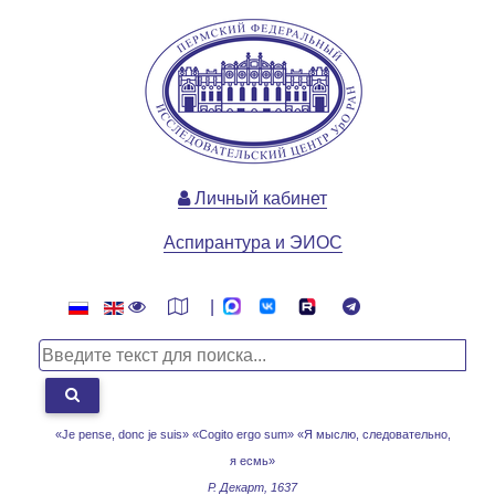
Личный кабинет
Аспирантура и ЭИОС
|
«Je pense, donc je suis» «Cogito ergo sum»
«Я мыслю, следовательно,
я есмь»
Р. Декарт, 1637