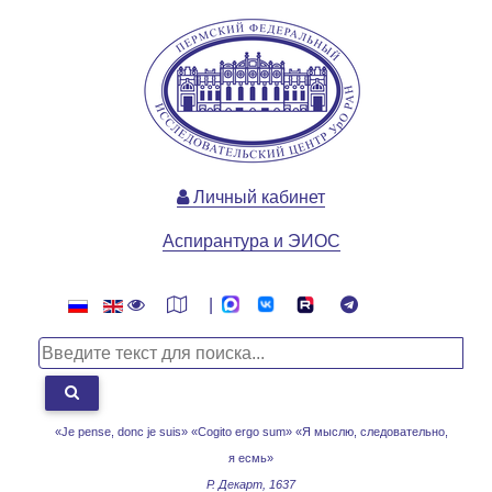
Личный кабинет
Аспирантура и ЭИОС
|
«Je pense, donc je suis» «Cogito ergo sum»
«Я мыслю, следовательно,
я есмь»
Р. Декарт, 1637