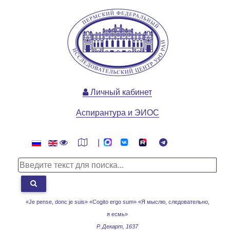
Личный кабинет
Аспирантура и ЭИОС
|
«Je pense, donc je suis» «Cogito ergo sum»
«Я мыслю, следовательно,
я есмь»
Р. Декарт, 1637