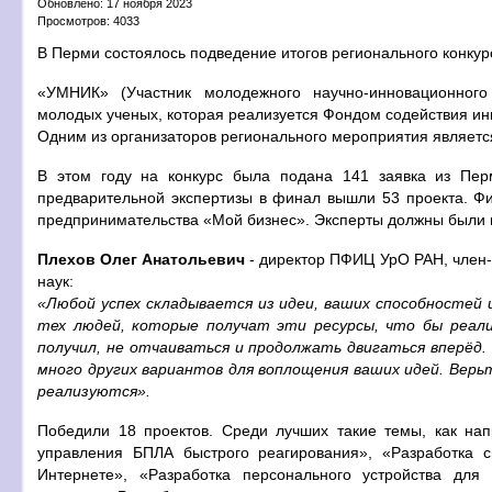
Обновлено: 17 ноября 2023
Просмотров: 4033
В Перми состоялось подведение итогов регионального конку
«УМНИК» (Участник молодежного научно-инновационного
молодых ученых, которая реализуется Фондом содействия ин
Одним из организаторов регионального мероприятия являет
В этом году на конкурс была подана 141 заявка из Пер
предварительной экспертизы в финал вышли 53 проекта. Ф
предпринимательства «Мой бизнес». Эксперты должны были 
Плехов Олег Анатольевич
- директор ПФИЦ УрО РАН, член-
наук:
«Любой успех складывается из идеи, ваших способностей 
тех людей, которые получат эти ресурсы, что бы реал
получил, не отчаиваться и продолжать двигаться вперёд.
много других вариантов для воплощения ваших идей. Верьт
реализуются».
Победили 18 проектов. Среди лучших такие темы, как на
управления БПЛА быстрого реагирования», «Разработка 
Интернете», «Разработка персонального устройства для