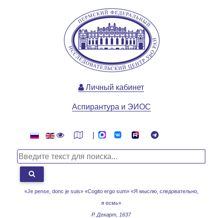
Личный кабинет
Аспирантура и ЭИОС
|
«Je pense, donc je suis» «Cogito ergo sum»
«Я мыслю, следовательно,
я есмь»
Р. Декарт, 1637