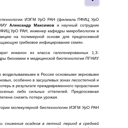
биотехнологии ИЭГМ УрО РАН (филиала ПФИЦ УрО
ГНИУ
Александр Максимов
и научный сотрудник
ПФИЦ УрО РАН, инженер кафедры микробиологии и
зицию на полимерной основе для предпосевной
вращающую грибковое инфицирование семян.
арат инканон из класса галогенированных 1,3-
едры биохимии и медицинской биотехнологии ПГНИУ
о возделываемыми в России основными зерновыми
новых, особенно в засушливых зонах лесостепной и
потерь в результате преждевременного прорастания
осенью либо сильных оттепелей. Предпосевная
тепени снизить потери урожая.
атории молекулярной биотехнологии ИЭГМ УрО РАН
ки снижения осадков в летний период в средней