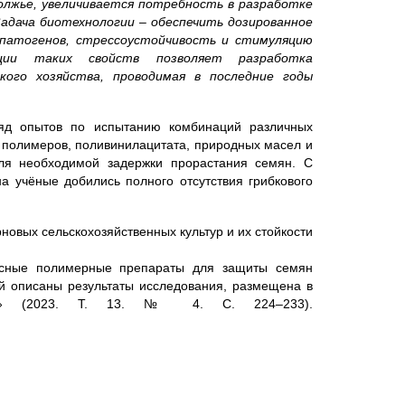
волжье, увеличивается потребность в разработке
Задача биотехнологии – обеспечить дозированное
опатогенов, стрессоустойчивость и стимуляцию
ции таких свойств позволяет разработка
кого хозяйства, проводимая в последние годы
яд опытов по испытанию комбинаций различных
 полимеров, поливинилацитата, природных масел и
для необходимой задержки прорастания семян. С
 учёные добились полного отсутствия грибкового
овых сельскохозяйственных культур и их стойкости
сные полимерные препараты для защиты семян
ой описаны результаты исследования, размещена в
мия» (2023. Т. 13. № 4. С. 224–233).