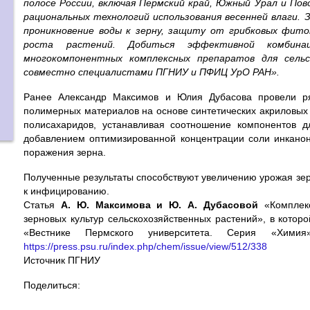
полосе России, включая Пермский край, Южный Урал и По
рациональных технологий использования весенней влаги. 
проникновение воды к зерну, защиту от грибковых фит
роста растений. Добиться эффективной комбина
многокомпонентных комплексных препаратов для сельс
совместно специалистами ПГНИУ и ПФИЦ УрО РАН».
Ранее Александр Максимов и Юлия Дубасова провели р
полимерных материалов на основе синтетических акриловых
полисахаридов, устанавливая соотношение компонентов 
добавлением оптимизированной концентрации соли инканона
поражения зерна.
Полученные результаты способствуют увеличению урожая зерн
к инфицированию.
Статья
А. Ю. Максимова и Ю. А. Дубасовой
«Комплек
зерновых культур сельскохозяйственных растений», в котор
«Вестнике Пермского университета. Серия «Хи
https://press.psu.ru/index.php/chem/issue/view/512/338
Источник ПГНИУ
Поделиться: