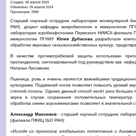
Создано: 09 апреля 2024
Обновлено: 09 апреля 2024
Просмотров: 2999
Старший научный сотрудник лаборатории молекулярной 
РАН), доцент кафедры микробиологии и иммунологии П
лаборатории агробиофотоники Пермского НИИСХ-филиала 
иммунологии ПГНИУ
Юлия Дубасова
разработали компо
обработки зерновых сельскохозяйственных культур, предот
В качестве противогрибковой защиты использован преп
пропандионов, синтезированный под руководством зав. каф
Натальи Лисовенко.
Пшеница, рожь и ячмень являются важнейшими традиционн
культурами. Подзимний посев позволяет повысить урожай зер
степной полосы. Однако данный способ несёт риск больших 
зерна в случае сохранения положительных температур 
обработка семян агрохимикатами позволяет в значительной с
Александр Максимов
- старший научный сотрудник лабор
(филиала ПФИЦ УрО РАН):
«Исходя из прогнозов глобального потепления и динами