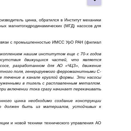
изводитель цинка, обратился в Институт механики
ных магнитогидродинамических (МГД) насосов для
 связи с промышленностью ИМСС УрО РАН (филиал
акоплением нашим институтом еще с 70-х годов
тсутствия движущихся частей, что является
сосе, разработанном для АО «ЧЦЗ», движение
тного поля, генерируемого ферромагнитными С-
ое течение в канале круглой формы. Эти насосы
руженными в тигель с расплавленным металлом.
при включении тока сразу начинает перекачивать
енного цинка необходимо создание конструкции
го должен быть из материалов, устойчивых к
кции и новой техники технического управления АО