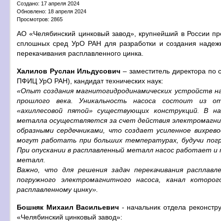
Создано: 17 апреля 2024
Обновлено: 18 апреля 2024
Просмотров: 2865
АО «Челябинский цинковый завод», крупнейший в России про
сплошных сред УрО РАН для разработки и создания надеж
перекачивания расплавленного цинка.
Халилов Руслан Ильдусович
– заместитель директора по
ПФИЦ УрО РАН), кандидат технических наук:
«Опыт создания магнитогидродинамических устройств н
прошлого века. Уникальность насоса состоит из о
«ахиллесовой пятой» существующих конструкций. В на
металла осуществляется за счет действия электромагни
образными сердечниками, что создает усиленное вихрев
могут работать при больших температурах, будучи пог
При опускании в расплавленный металл насос работает и 
металл.
Важно, что для решения задач перекачивания расплавл
погружного электромагнитного насоса, канал которо
расплавленному цинку».
Бошняк Михаил Васильевич
- начальник отдела реконстру
«Челябинский цинковый завод»: