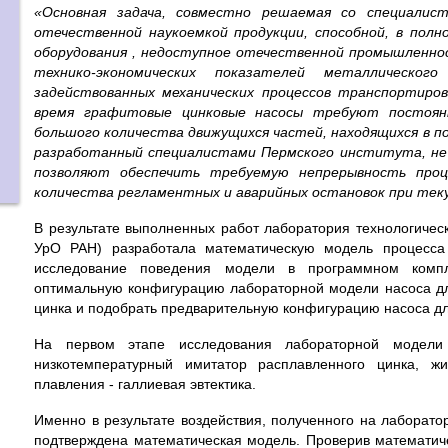
«Основная задача, совместно решаемая со специали
отечественной наукоемкой продукции, способной, в полн
оборудования , недоступное отечественной промышленнос
технико-экономических показателей металлическо
задействованных механических процессов транспортиро
время графитовые цинковые насосы требуют постоян
большого количества движущихся частей, находящихся в по
разработанный специалистами Пермского института, не
позволяют обеспечить требуемую непрерывность проце
количества регламентных и аварийных остановок при те
В результате выполненных работ лаборатория технологич
УрО РАН) разработала математическую модель процесса 
исследование поведения модели в программном компл
оптимальную конфигурацию лабораторной модели насоса дл
цинка и подобрать предварительную конфигурацию насоса дл
На первом этапе исследования лабораторной модели 
низкотемпературный имитатор расплавленного цинка, ж
плавления - галлиевая эвтектика.
Именно в результате воздействия, полученного на лаборато
подтверждена математическая модель. Проверив математи