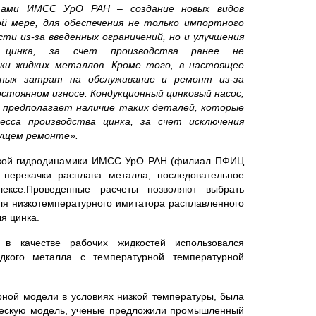
стами ИМСС УрО РАН – создание новых видов
ой мере, для обеспечения не только импортного
ти из-за введенных ограничений, но и улучшения
го цинка, за счет производства ранее не
вки жидких металлов. Кроме того, в настоящее
ных затрат на обслуживание и ремонт из-за
стоянном износе. Кондукционный цинковый насос,
 предполагает наличие таких деталей, которые
сса производства цинка, за счет исключения
кущем ремонте».
еской гидродинамики ИМСС УрО РАН (филиал ПФИЦ
перекачки расплава металла, последовательное
ексе.
Проведенные расчеты позволяют выбрать
я низкотемпературного имитатора расплавленного
я цинка.
в качестве рабочих жидкостей использовался
идкого металла с температурной температурной
рной модели в условиях низкой температуры, была
ческую модель, ученые предложили промышленный