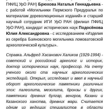
ПФИЦ УрО РАН)
Брюхова Наталья Геннадьевна
-
с работой «Могильники Пермского Предуралья по
материалам дореволюционных изданий» и старший
научный сотрудник ИГИ УрО РАН (филиал ПФИЦ
УрО РАН), кандидат исторических наук
Подосёнова
Юлия Александровна
- с исследованием «Изделия
из серебра Баяновского могильника ломоватовской
археологической культуры».
Справка. Альфред Хасанович Халиков (1929-1994) -
советский и российский археолог и историк,
доктор исторических наук, профессор. На счету
ученого около ста научных археологических
экспедиций. Открыл, исследовал и ввел в научный
оборот археологические памятники различных
эпох: палеолита, мезолита, бронзы и других,
памятники древних булгар, венгров, Казани и
Казанского ханства, древних мари. Считается
одним из ведущих специалистов в области