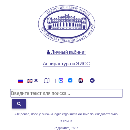
Личный кабинет
Аспирантура и ЭИОС
|
«Je pense, donc je suis» «Cogito ergo sum»
«Я мыслю, следовательно,
я есмь»
Р. Декарт, 1637