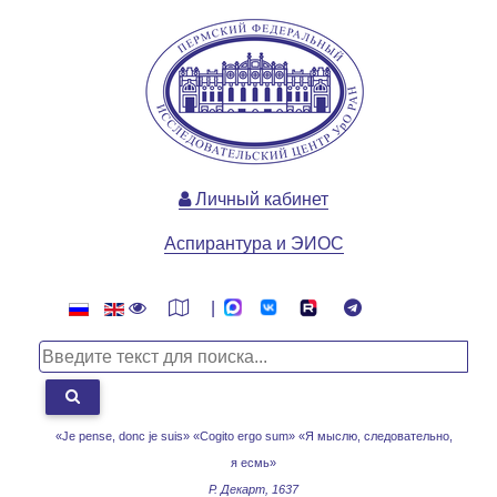
Личный кабинет
Аспирантура и ЭИОС
|
«Je pense, donc je suis» «Cogito ergo sum»
«Я мыслю, следовательно,
я есмь»
Р. Декарт, 1637