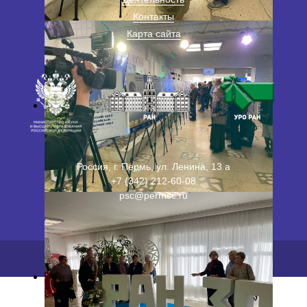
Контакты
Карта сайта
Россия, г. Пермь, ул. Ленина, 13 а
+7 (342) 212-60-08
psc@permsc.ru
2026 ©
ПФИЦ УрО РАН