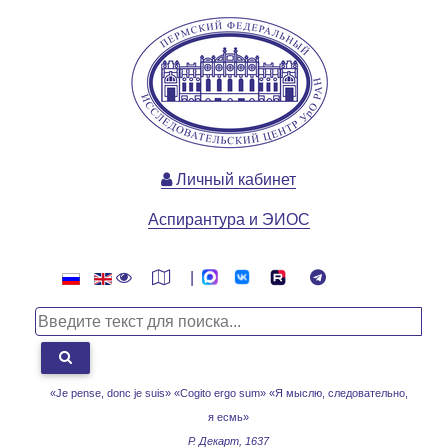
Личный кабинет
Аспирантура и ЭИОС
|
«Je pense, donc je suis» «Cogito ergo sum»
«Я мыслю, следовательно,
я есмь»
Р. Декарт, 1637