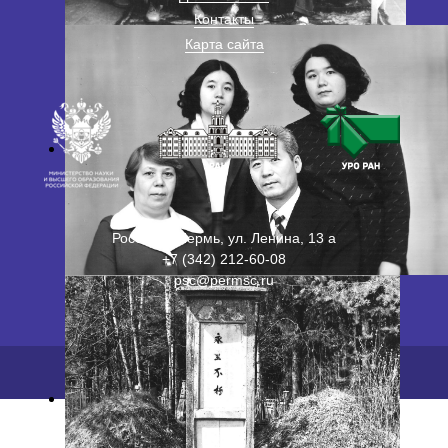
Контакты
Карта сайта
Россия, г. Пермь, ул. Ленина, 13 а
+7 (342) 212-60-08
psc@permsc.ru
2026 ©
ПФИЦ УрО РАН