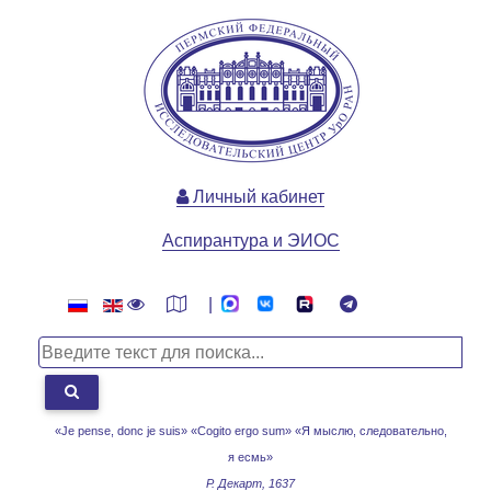
Личный кабинет
Аспирантура и ЭИОС
|
«Je pense, donc je suis» «Cogito ergo sum»
«Я мыслю, следовательно,
я есмь»
Р. Декарт, 1637