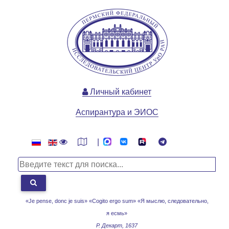
Личный кабинет
Аспирантура и ЭИОС
|
«Je pense, donc je suis» «Cogito ergo sum»
«Я мыслю, следовательно,
я есмь»
Р. Декарт, 1637