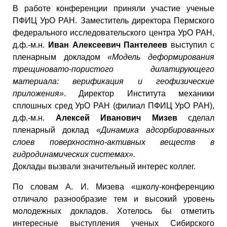
В работе конференции приняли участие ученые
ПФИЦ УрО РАН. Заместитель директора Пермского
федерального исследовательского центра УрО РАН,
д.ф.-м.н.
Иван Алексеевич Пантелеев
выступил с
пленарным докладом
«Модель деформирования
трещиновато-пористого дилатирующего
материала: верификация и геофизические
приложения»
. Директор Института механики
сплошных сред УрО РАН (филиал ПФИЦ УрО РАН),
д.ф.-м.н.
Алексей Иванович Мизев
сделал
пленарный доклад
«Динамика адсорбированных
слоев поверхностно-активных веществ в
гидродинамических системах».
Доклады вызвали значительный интерес коллег.
По словам А. И. Мизева «школу-конференцию
отличало разнообразие тем и высокий уровень
молодежных докладов. Хотелось бы отметить
интересные выступления ученых Сибирского