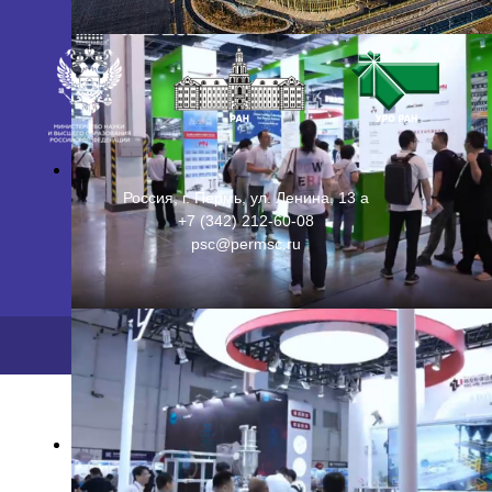
Россия, г. Пермь, ул. Ленина, 13 а
+7 (342) 212-60-08
psc@permsc.ru
2026 ©
ПФИЦ УрО РАН