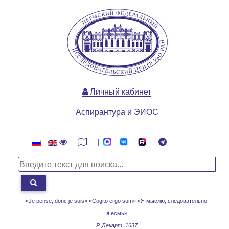
Личный кабинет
Аспирантура и ЭИОС
|
«Je pense, donc je suis» «Cogito ergo sum»
«Я мыслю, следовательно,
я есмь»
Р. Декарт, 1637