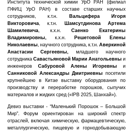
Института технической химии УрО РАН (филиал
ПФИЦ УрО РАН) в составе старших научных
сотрудников, к.т.н.
Вальцифера Игоря
Викторовича
, к.т.н.
Шамсутдинова Артема
Шамилевича
, к.х.н.
Саенко Екатерины
Владимировны,
к.х.н.
Решетовой Елены
Николаевны
, научного сотрудника, к.т.н.
Аверкиной
Анастасии Сергеевны,
младшего научного
сотрудника
Савастьяновой Марии Анатольевны
и
инженеров
Сабуровой Алены Игоревны
и
Санниковой Александры Дмитриевны
посетили
крупнейшею в Китае выставку оборудования по
производству и переработке порошков, сыпучих
материалов и жидких сред («IPB 2025, Шанхай»).
Девиз выставки - “Маленький Порошок – Большой
Мир”. Форум ориентирован на широкий спектр
отраслей, включая химическую, фармацевтическую,
металлургическую, пищевую и горнодобывающую