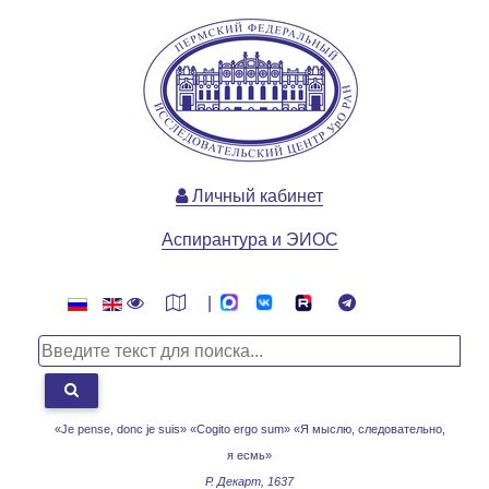
Личный кабинет
Аспирантура и ЭИОС
|
«Je pense, donc je suis» «Cogito ergo sum»
«Я мыслю, следовательно,
я есмь»
Р. Декарт, 1637