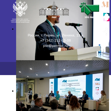
Россия, г. Пермь, ул. Ленина, 13 а
+7 (342) 212-60-08
psc@permsc.ru
2026 ©
ПФИЦ УрО РАН