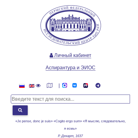
Личный кабинет
Аспирантура и ЭИОС
|
«Je pense, donc je suis» «Cogito ergo sum»
«Я мыслю, следовательно,
я есмь»
Р. Декарт, 1637